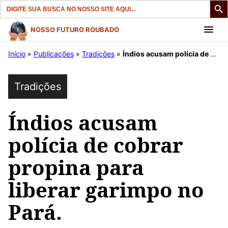
Search
for:
Pular
NOSSO FUTURO ROUBADO
para
Início
»
Publicações
»
Tradições
»
Índios acusam polícia de cobrar propina para liberar garimpo no Pará.
o
conteúdo
Tradições
Índios acusam
polícia de cobrar
propina para
liberar garimpo no
Pará.