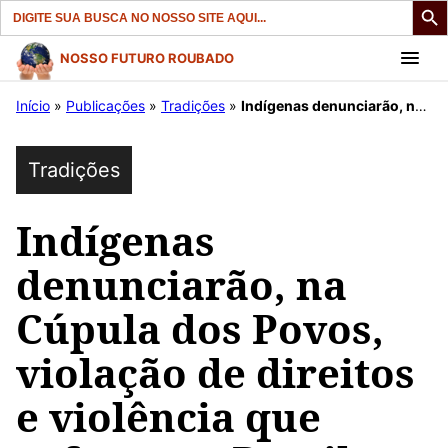
Search
for:
Pular
NOSSO FUTURO ROUBADO
para
Início
»
Publicações
»
Tradições
»
Indígenas denunciarão, na Cúpula dos Povos, violação de direitos e violência que sofrem no Brasil.
o
conteúdo
Tradições
Indígenas
denunciarão, na
Cúpula dos Povos,
violação de direitos
e violência que