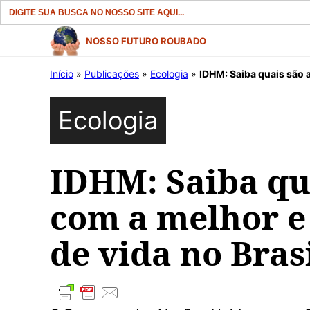
Search
for:
Pular
NOSSO FUTURO ROUBADO
para
Início
»
Publicações
»
Ecologia
»
IDHM: Saiba quais são a
o
conteúdo
Ecologia
IDHM: Saiba qua
com a melhor e
de vida no Brasi