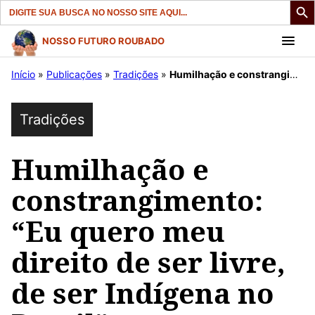
Search
for:
Pular
NOSSO FUTURO ROUBADO
para
Início
»
Publicações
»
Tradições
»
Humilhação e constrangimento: “Eu quero meu direito de ser livre, de ser Indígena no Brasil”.
o
conteúdo
Tradições
Humilhação e
constrangimento:
“Eu quero meu
direito de ser livre,
de ser Indígena no