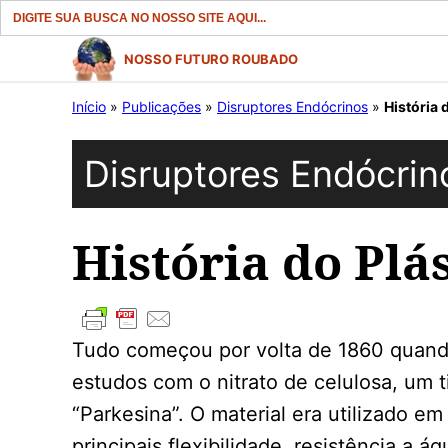
Search
for:
Pular
NOSSO FUTURO ROUBADO
para
Início
»
Publicações
»
Disruptores Endócrinos
»
História 
o
conteúdo
Disruptores Endócrin
História do Plás
Tudo começou por volta de 1860 quando
estudos com o nitrato de celulosa, um 
“Parkesina”. O material era utilizado em
principais flexibilidade, resistência a ág