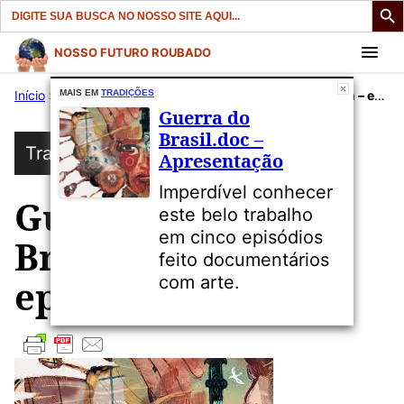
Search
for:
Pular
NOSSO FUTURO ROUBADO
para
Início
»
Publicações
MAIS EM
TRADIÇÕES
»
Tradições
»
Guerras do Brasil.com – episódio 1
o
Guerra do
conteúdo
Brasil.doc –
Tradições
Apresentação
Imperdível conhecer
Guerras do
este belo trabalho
em cinco episódios
Brasil.com –
feito documentários
com arte.
episódio 1