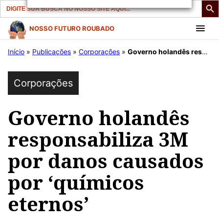
Search
for:
Pular
NOSSO FUTURO ROUBADO
para
Início
»
Publicações
»
Corporações
»
Governo holandês responsabiliza 3M por danos causados ​​por ‘químicos eternos’
o
conteúdo
Corporações
Governo holandês
responsabiliza 3M
por danos causados ​​
por ‘químicos
eternos’