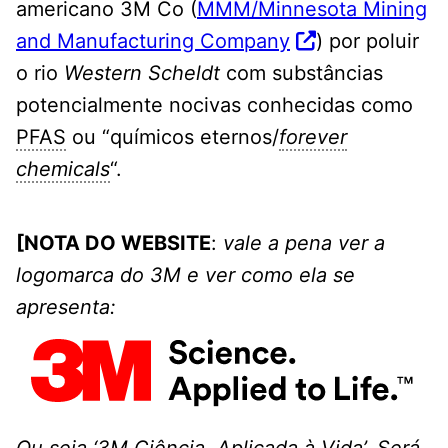
americano 3M Co (
MMM/Minnesota Mining
and Manufacturing Company
) por poluir
o rio
Western Scheldt
com substâncias
potencialmente nocivas conhecidas como
PFAS
ou “químicos eternos/
forever
chemicals
“.
[NOTA DO WEBSITE
:
vale a pena ver a
logomarca do 3M e ver como ela se
apresenta:
Ou seja ‘3M Ciência. Aplicada à Vida’. Será