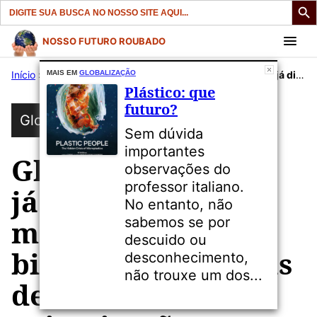
Search
for:
Pular
NOSSO FUTURO ROUBADO
para
Início
»
Publicações
MAIS EM
GLOBALIZAÇÃO
»
Globalização
»
Globalização: Vale já distribuiu ao menos US$ 208 bilhões a acionistas desde a privatização, em 1997
o
Plástico: que
conteúdo
futuro?
Globalização
Sem dúvida
importantes
Globalização: Vale
observações do
professor italiano.
já distribuiu ao
No entanto, não
menos US$ 208
sabemos se por
descuido ou
bilhões a acionistas
desconhecimento,
não trouxe um dos...
desde a