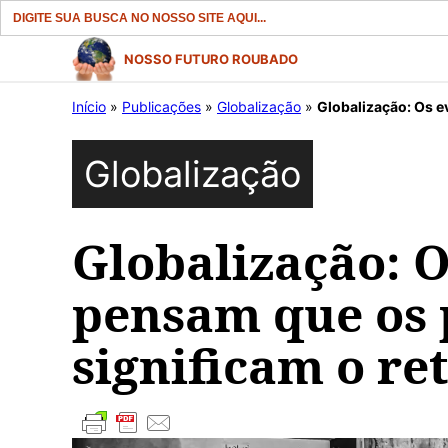
Search
for:
Pular
NOSSO FUTURO ROUBADO
para
Início
»
Publicações
»
Globalização
»
Globalização: Os evang
o
conteúdo
Globalização
Globalização: O
pensam que os p
significam o re