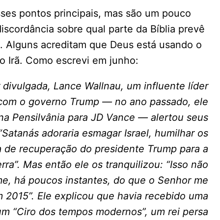
sses pontos principais, mas são um pouco
scordância sobre qual parte da Bíblia prevê
a. Alguns acreditam que Deus está usando o
do Irã. Como escrevi em junho:
 divulgada, Lance Wallnau, um influente líder
s com o governo Trump — no ano passado, ele
a Pensilvânia para JD Vance — alertou seus
Satanás adoraria esmagar Israel, humilhar os
a de recuperação do presidente Trump para a
a”. Mas então ele os tranquilizou: “Isso não
me, há poucos instantes, do que o Senhor me
 2015”. Ele explicou que havia recebido uma
 “Ciro dos tempos modernos”, um rei persa