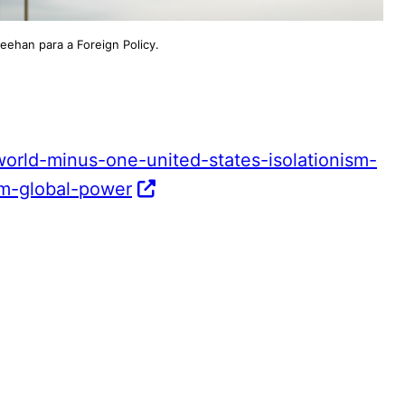
heehan para a Foreign Policy.
world-minus-one-united-states-isolationism-
ism-global-power