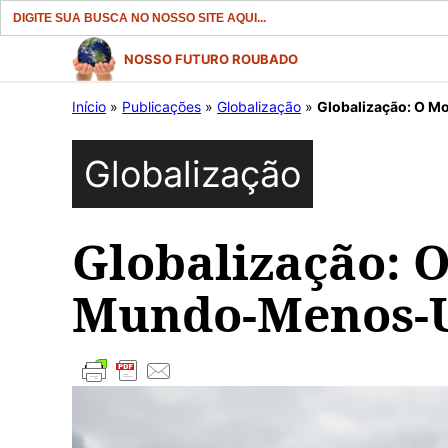
Search
for:
Pular
NOSSO FUTURO ROUBADO
para
Início
»
Publicações
»
Globalização
»
Globalização: O 
o
conteúdo
Globalização
Globalização: 
Mundo-Menos