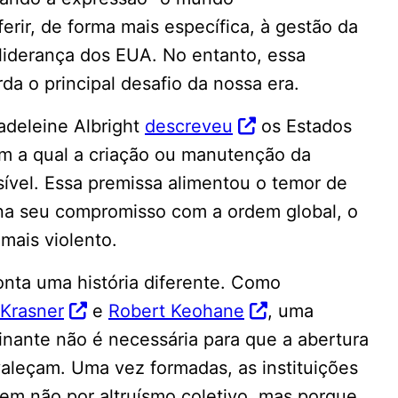
rir, de forma mais específica, à gestão da
liderança dos EUA. No entanto, essa
a o principal desafio da nossa era.
adeleine Albright
descreveu
os Estados
m a qual a criação ou manutenção da
sível. Essa premissa alimentou o temor de
a seu compromisso com a ordem global, o
mais violento.
conta uma história diferente. Como
Krasner
e
Robert Keohane
, uma
ante não é necessária para que a abertura
aleçam. Uma vez formadas, as instituições
stem não por altruísmo coletivo, mas porque