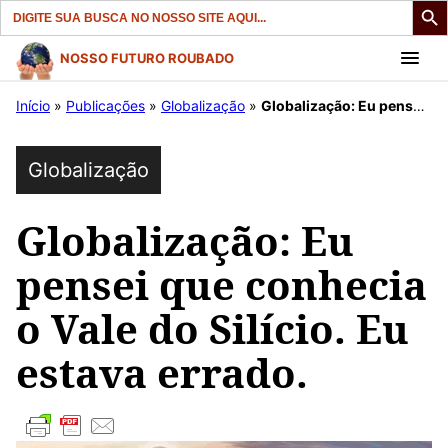
Search
for:
Pular
NOSSO FUTURO ROUBADO
para
Início
»
Publicações
»
Globalização
»
Globalização: Eu pensei que conhecia o Vale do Silício. Eu estava errado.
o
conteúdo
Globalização
Globalização: Eu
pensei que conhecia
o Vale do Silício. Eu
estava errado.