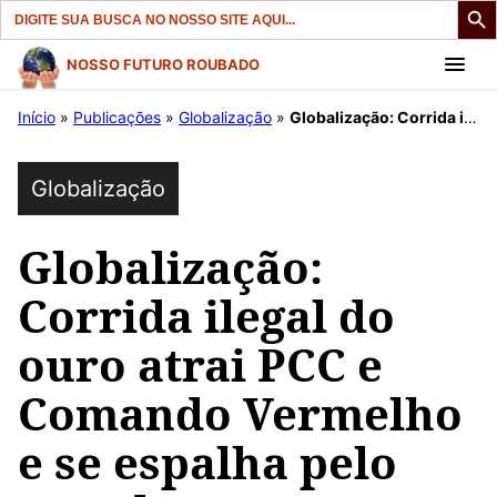
Search
for:
Pular
NOSSO FUTURO ROUBADO
para
Início
»
Publicações
»
Globalização
»
Globalização: Corrida ilegal do ouro atrai PCC e Comando Vermelho e se espalha pelo mundo
o
conteúdo
Globalização
Globalização:
Corrida ilegal do
ouro atrai PCC e
Comando Vermelho
e se espalha pelo