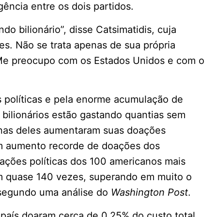
gência entre os dois partidos.
do bilionário”, disse Catsimatidis, cuja
s. Não se trata apenas de sua própria
“Me preocupo com os Estados Unidos e com o
 políticas e pela enorme acumulação de
 bilionários estão gastando quantias sem
enas deles aumentaram suas doações
 um aumento recorde de doações dos
ações políticas dos 100 americanos mais
am quase 140 vezes, superando em muito o
segundo uma análise do
Washington Post
.
país doaram cerca de 0,25% do custo total