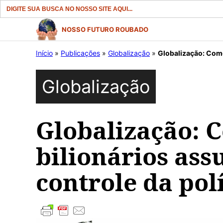
Search
for:
Pular
NOSSO FUTURO ROUBADO
para
Início
»
Publicações
»
Globalização
»
Globalização: Como
o
conteúdo
Globalização
Globalização: 
bilionários as
controle da pol