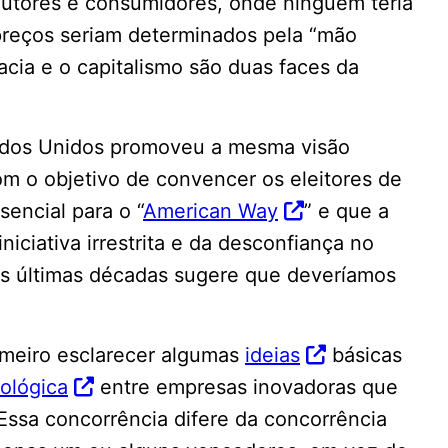
utores e consumidores, onde ninguém teria
preços seriam determinados pela “mão
racia e o capitalismo são duas faces da
dos Unidos promoveu a mesma visão
om o objetivo de convencer os eleitores de
sencial para o “
American Way
” e que a
niciativa irrestrita e da desconfiança no
s últimas décadas sugere que deveríamos
imeiro esclarecer algumas
ideias
básicas
ológica
entre empresas inovadoras que
ssa concorrência difere da concorrência