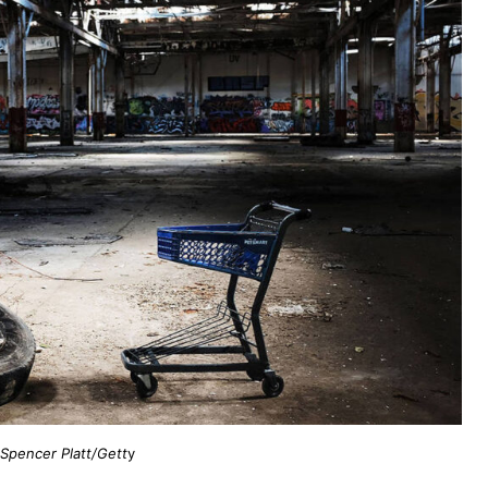
Spencer Platt/Gett
y