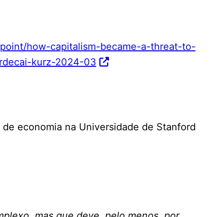
npoint/how-capitalism-became-a-threat-to-
decai-kurz-2024-03
o de economia na Universidade de Stanford
mplexo, mas que deve, pelo menos, por