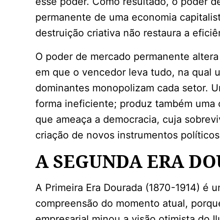
esse poder. Como resultado, o poder d
permanente de uma economia capitalista
destruição criativa não restaura a efici
O poder de mercado permanente altera 
em que o vencedor leva tudo, na qual
dominantes monopolizam cada setor. Um
forma ineficiente; produz também uma 
que ameaça a democracia, cuja sobrevi
criação de novos instrumentos políticos
A SEGUNDA ERA D
A Primeira Era Dourada (1870-1914) é u
compreensão do momento atual, porque
empresarial minou a visão otimista do 