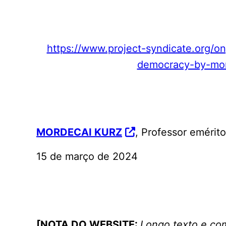
https://www.project-syndicate.org/o
democracy-by-mor
MORDECAI KURZ
, Professor emérit
15 de março de 2024
[NOTA DO WEBSITE:
Longo texto e co