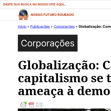
Search
for:
Pular
NOSSO FUTURO ROUBADO
para
Início
»
Publicações
»
Corporações
»
Globalização: Com
o
conteúdo
Corporações
Globalização: 
capitalismo se
ameaça à demo