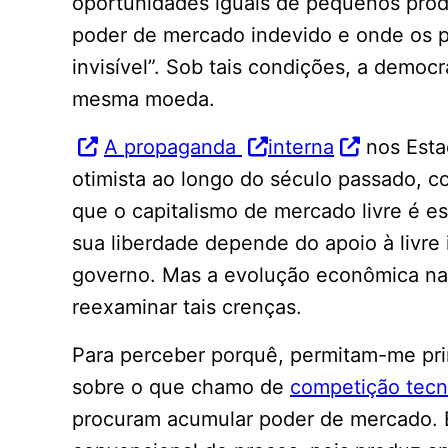
oportunidades iguais de pequenos prod
poder de mercado indevido e onde os 
invisível”. Sob tais condições, a democ
mesma moeda.
A propaganda
interna
nos Esta
otimista ao longo do século passado, c
que o capitalismo de mercado livre é es
sua liberdade depende do apoio à livre i
governo. Mas a evolução econômica na
reexaminar tais crenças.
Para perceber porquê, permitam-me pr
sobre o que chamo de
competição tecn
procuram acumular poder de mercado. E