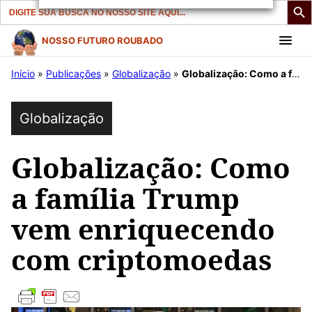
Search
for:
Pular
NOSSO FUTURO ROUBADO
para
Início
»
Publicações
»
Globalização
»
Globalização: Como a família Trump vem enriquecendo com criptomoedas
o
conteúdo
Globalização
Globalização: Como
a família Trump
vem enriquecendo
com criptomoedas