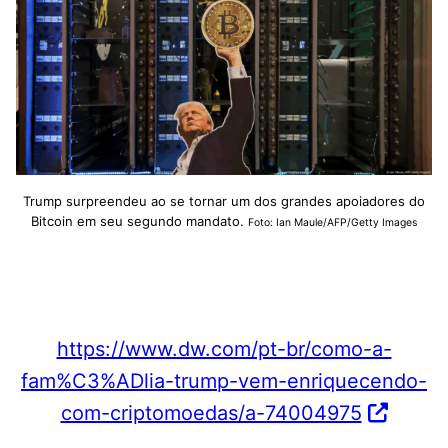
Trump surpreendeu ao se tornar um dos grandes apoiadores do
Bitcoin em seu segundo mandato.
Foto: Ian Maule/AFP/Getty Images
https://www.dw.com/pt-br/como-a-
fam%C3%ADlia-trump-vem-enriquecendo-
com-criptomoedas/a-74004975