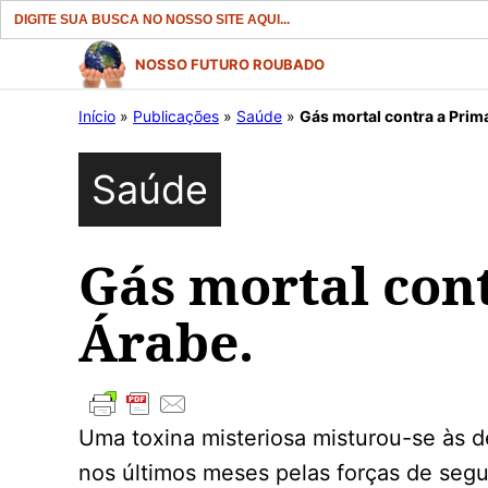
Search
for:
Pular
NOSSO FUTURO ROUBADO
para
Início
»
Publicações
»
Saúde
»
Gás mortal contra a Prim
o
conteúdo
Saúde
Gás mortal con
Árabe.
Uma toxina misteriosa misturou-se às 
nos últimos meses pelas forças de segu