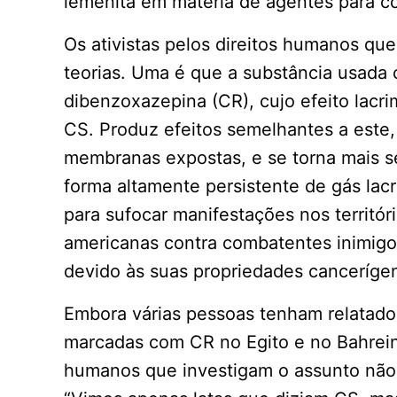
iemenita em matéria de agentes para co
Os ativistas pelos direitos humanos qu
teorias. Uma é que a substância usada c
dibenzoxazepina (CR), cujo efeito lac
CS. Produz efeitos semelhantes a este,
membranas expostas, e se torna mais s
forma altamente persistente de gás lac
para sufocar manifestações nos territór
americanas contra combatentes inimigos
devido às suas propriedades canceríge
Embora várias pessoas tenham relatado
marcadas com CR no Egito e no Bahrein, j
humanos que investigam o assunto não 