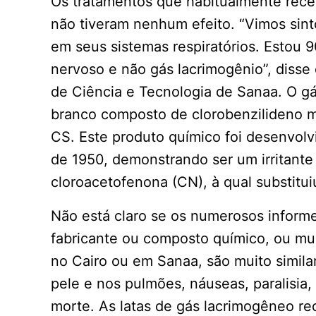
Os tratamentos que habitualmente rece
não tiveram nenhum efeito. “Vimos sin
em seus sistemas respiratórios. Estou 
nervoso e não gás lacrimogênio”, disse
de Ciência e Tecnologia de Sanaa. O g
branco composto de clorobenzilideno 
CS. Este produto químico foi desenvolv
de 1950, demonstrando ser um irritant
cloroacetofenona (CN), à qual substitu
Não está claro se os numerosos inform
fabricante ou composto químico, ou mu
no Cairo ou em Sanaa, são muito simil
pele e nos pulmões, náuseas, paralisia,
morte. As latas de gás lacrimogêneo r