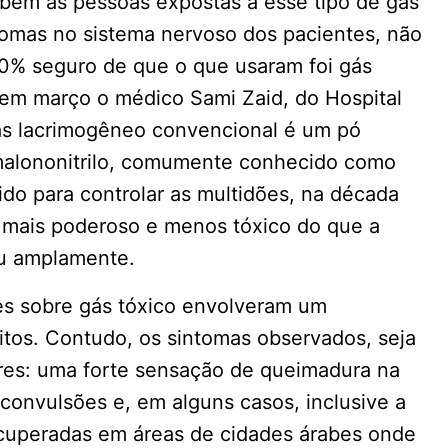
bem as pessoas expostas a esse tipo de gás
tomas no sistema nervoso dos pacientes, não
90% seguro de que o que usaram foi gás
 em março o médico Sami Zaid, do Hospital
ás lacrimogêneo convencional é um pó
malononitrilo, comumente conhecido como
ido para controlar as multidões, na década
e mais poderoso e menos tóxico do que a
iu amplamente.
es sobre gás tóxico envolveram um
itos. Contudo, os sintomas observados, seja
ares: uma forte sensação de queimadura na
 convulsões e, em alguns casos, inclusive a
ecuperadas em áreas de cidades árabes onde