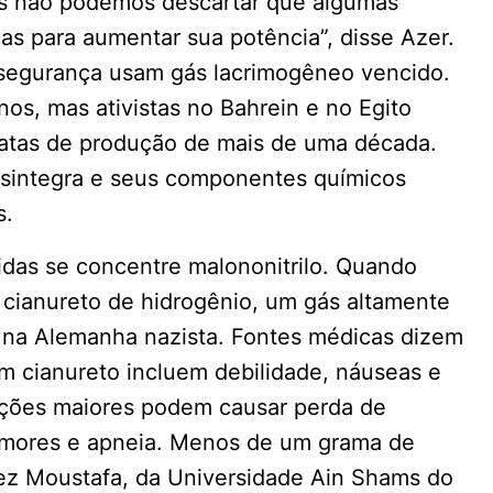
as não podemos descartar que algumas
as para aumentar sua potência”, disse Azer.
segurança usam gás lacrimogêneo vencido.
nos, mas ativistas no Bahrein e no Egito
datas de produção de mais de uma década.
sintegra e seus componentes químicos
s.
das se concentre malononitrilo. Quando
 cianureto de hidrogênio, um gás altamente
l na Alemanha nazista. Fontes médicas dizem
 cianureto incluem debilidade, náuseas e
rações maiores podem causar perda de
remores e apneia. Menos de um grama de
mez Moustafa, da Universidade Ain Shams do