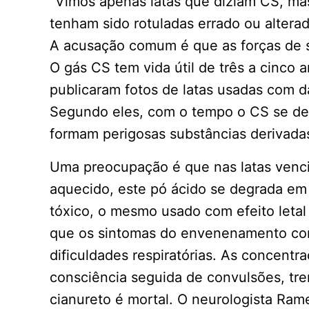
“Vimos apenas latas que diziam CS, m
tenham sido rotuladas errado ou alterad
A acusação comum é que as forças de 
O gás CS tem vida útil de três a cinco a
publicaram fotos de latas usadas com 
Segundo eles, com o tempo o CS se de
formam perigosas substâncias derivada
Uma preocupação é que nas latas venci
aquecido, este pó ácido se degrada em
tóxico, o mesmo usado com efeito leta
que os sintomas do envenenamento com
dificuldades respiratórias. As concent
consciência seguida de convulsões, t
cianureto é mortal. O neurologista Ra