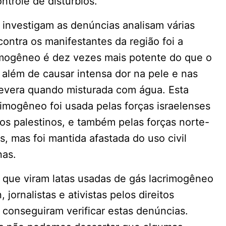
ntrole de distúrbios.
e investigam as denúncias analisam várias
ontra os manifestantes da região foi a
rimogêneo é dez vezes mais potente do que o
 além de causar intensa dor na pele e nas
evera quando misturada com água. Esta
rimogêneo foi usada pelas forças israelenses
ios palestinos, e também pelas forças norte-
, mas foi mantida afastada do uso civil
nas.
 que viram latas usadas de gás lacrimogêneo
ornalistas e ativistas pelos direitos
conseguiram verificar estas denúncias.