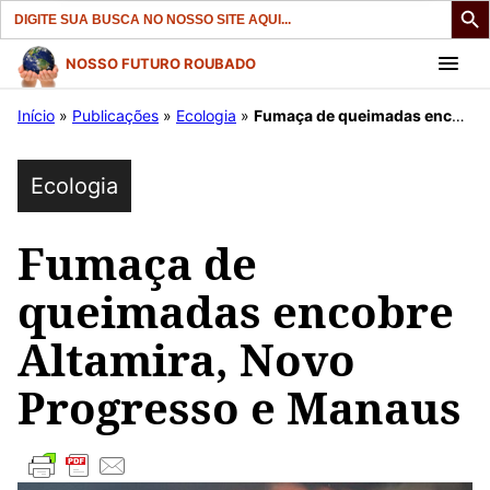
Search
for:
Pular
NOSSO FUTURO ROUBADO
para
Início
»
Publicações
»
Ecologia
»
Fumaça de queimadas encobre Altamira, Novo Progresso e Manaus
o
conteúdo
Ecologia
Fumaça de
queimadas encobre
Altamira, Novo
Progresso e Manaus