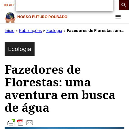
Search
for:
Pular
NOSSO FUTURO ROUBADO
para
Início
»
Publicações
»
Ecologia
»
Fazedores de Florestas: uma aventura em busca de água
o
conteúdo
Ecologia
Fazedores de
Florestas: uma
aventura em busca
de água