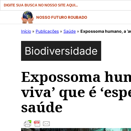
Search
for:
Pular
NOSSO FUTURO ROUBADO
para
Início
»
Publicações
»
Saúde
»
Expossoma humano, a ‘aur
o
conteúdo
Biodiversidade
Expossoma hum
viva’ que é ‘esp
saúde