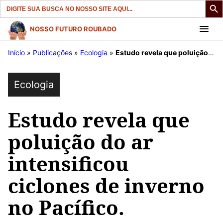
Search
for:
Pular
NOSSO FUTURO ROUBADO
para
Início
»
Publicações
»
Ecologia
»
Estudo revela que poluição do ar intensificou ciclones de inverno no Pacífico.
o
conteúdo
Ecologia
Estudo revela que
poluição do ar
intensificou
ciclones de inverno
no Pacífico.