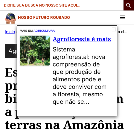
Search
for:
Pular
NOSSO FUTURO ROUBADO
para
Início
»
Publicações
MAIS EM
AGRICULTURA
»
Agricultura
»
Estudo indica prejuízo de R$ 118 bilhões ao país com a privatização de terras na Amazônia
o
Agrofloresta é mais
conteúdo
Sistema
Agricultura
agroflorestal: nova
compreensão de
Estudo indica
que produção de
alimentos pode e
prejuízo de R$ 118
deve conviver com
bilhões ao país com
a floresta, mesmo
que não se...
a privatização de
terras na Amazônia