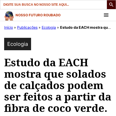
Search
for:
Pular
NOSSO FUTURO ROUBADO
para
Início
»
Publicações
»
Ecologia
»
Estudo da EACH mostra que solados de calçados podem ser feitos a partir da fibra de coco verde.
o
conteúdo
Ecologia
Estudo da EACH
mostra que solados
de calçados podem
ser feitos a partir da
fibra de coco verde.