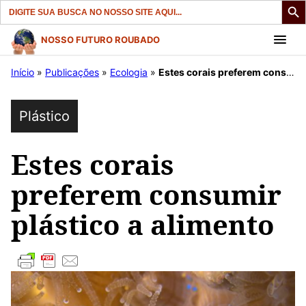
Search
for:
Pular
NOSSO FUTURO ROUBADO
para
Início
»
Publicações
»
Ecologia
»
Estes corais preferem consumir plástico a alimento
o
conteúdo
Plástico
Estes corais
preferem consumir
plástico a alimento