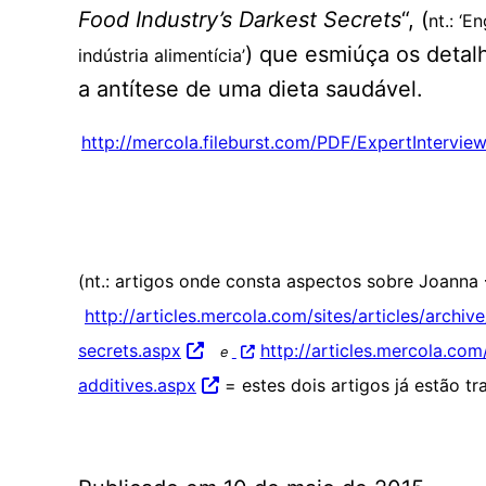
Food Industry’s Darkest Secrets
“, (
nt.: ‘
) que esmiúça os detal
indústria alimentícia’
a antítese de uma dieta saudável.
http://mercola.fileburst.com/PDF/ExpertIntervi
(nt.: artigos onde consta aspectos sobre Joanna
http://articles.mercola.com/sites/articles/arch
secrets.aspx
http://articles.mercola.co
e
additives.aspx
= estes dois artigos já estão tr