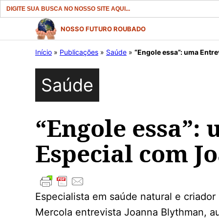
Search
for:
Pular
NOSSO FUTURO ROUBADO
para
Início
»
Publicações
»
Saúde
»
“Engole essa”: uma Entre
o
conteúdo
Saúde
“Engole essa”: 
Especial com J
Especialista em saúde natural e criado
Mercola entrevista Joanna Blythman, aut