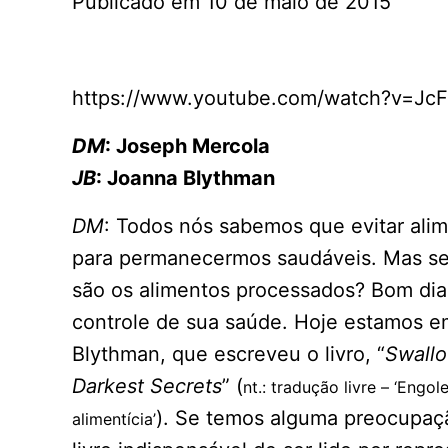
Publicado em 10 de maio de 2015
https://www.youtube.com/watch?v=Jc
DM
: Joseph Mercola
JB
: Joanna Blythman
DM
: Todos nós sabemos que evitar ali
para permanecermos saudáveis. Mas ser
são os alimentos processados? Bom dia, 
controle de sua saúde. Hoje estamos e
Blythman, que escreveu o livro, “
Swallo
Darkest Secrets
” (
nt.: tradução livre – ‘Engo
). Se temos alguma preocupaç
alimentícia’