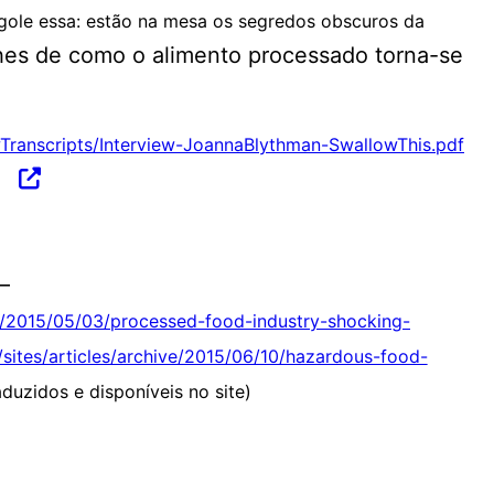
Engole essa: estão na mesa os segredos obscuros da
hes de como o alimento processado torna-se
ewTranscripts/Interview-JoannaBlythman-SwallowThis.pdf
–
ive/2015/05/03/processed-food-industry-shocking-
m/sites/articles/archive/2015/06/10/hazardous-food-
aduzidos e disponíveis no site)