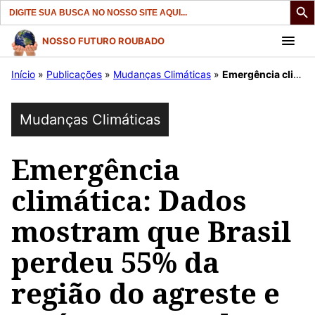
Search
for:
Pular
NOSSO FUTURO ROUBADO
para
Início
»
Publicações
»
Mudanças Climáticas
»
Emergência climática: Dados mostram que Brasil perdeu 55% da região do agreste e está se tornando sertão
o
conteúdo
Mudanças Climáticas
Emergência
climática: Dados
mostram que Brasil
perdeu 55% da
região do agreste e