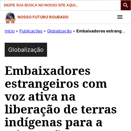
Search
for:
Pular
NOSSO FUTURO ROUBADO
para
Início
»
Publicações
»
Globalização
»
Embaixadores estrangeiros com voz ativa na liberação de terras indígenas para a mineração
o
conteúdo
Globalização
Embaixadores
estrangeiros com
voz ativa na
liberação de terras
indígenas para a