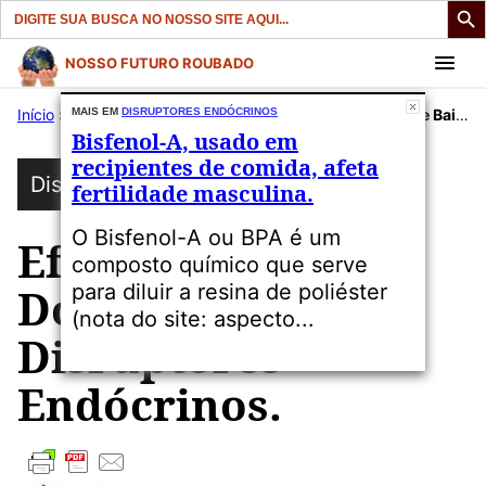
Search
for:
Pular
NOSSO FUTURO ROUBADO
para
Início
»
Publicações
MAIS EM
DISRUPTORES ENDÓCRINOS
»
Disruptores Endócrinos
»
Efeitos de Baixas Doses dos Disruptores Endócrinos.
o
Bisfenol-A, usado em
conteúdo
recipientes de comida, afeta
Disruptores Endócrinos
fertilidade masculina.
O Bisfenol-A ou BPA é um
Efeitos de Baixas
composto químico que serve
para diluir a resina de poliéster
Doses dos
(nota do site: aspecto...
Disruptores
Endócrinos.