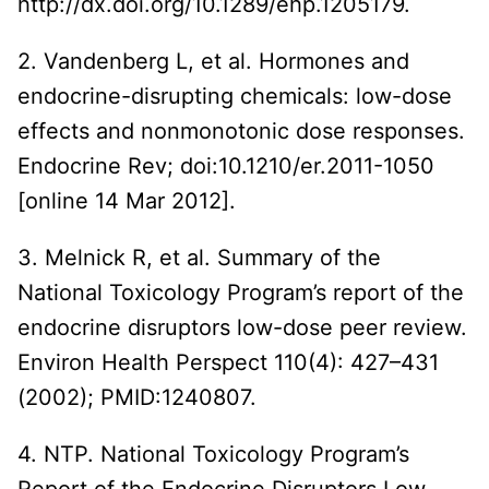
http://dx.doi.org/10.1289/ehp.1205179.
2. Vandenberg L, et al. Hormones and
endocrine-disrupting chemicals: low-dose
effects and nonmonotonic dose responses.
Endocrine Rev; doi:10.1210/er.2011-1050
[online 14 Mar 2012].
3. Melnick R, et al. Summary of the
National Toxicology Program’s report of the
endocrine disruptors low-dose peer review.
Environ Health Perspect 110(4): 427–431
(2002); PMID:1240807.
4. NTP. National Toxicology Program’s