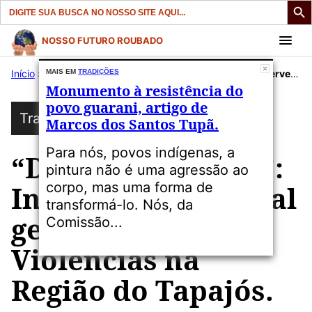
Search
for:
Pular
NOSSO FUTURO ROUBADO
para
Início
»
Publicações
MAIS EM
TRADIÇÕES
»
Tradições
»
“Divide et Impera”: Intervenção Federal gera Conflitos e Violências na Região do Tapajós.
o
Monumento à resistência do
conteúdo
povo guarani, artigo de
Tradições
Marcos dos Santos Tupã.
Para nós, povos indígenas, a
“Divide et Impera”:
pintura não é uma agressão ao
corpo, mas uma forma de
Intervenção Federal
transformá-lo. Nós, da
gera Conflitos e
Comissão...
Violências na
Região do Tapajós.