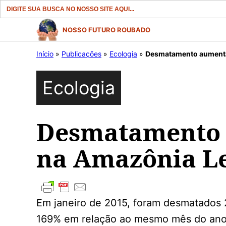
Search
for:
Pular
NOSSO FUTURO ROUBADO
para
Início
»
Publicações
»
Ecologia
»
Desmatamento aumenta
o
conteúdo
Ecologia
Desmatamento
na Amazônia Le
Em janeiro de 2015, foram desmatados
169% em relação ao mesmo mês do ano 