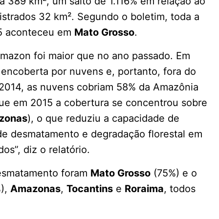
a 389 km², um salto de 1.116% em relação ao
strados 32 km². Segundo o boletim, toda a
15 aconteceu em
Mato Grosso
.
o Imazon foi maior que no ano passado. Em
 encoberta por nuvens e, portanto, fora do
de 2014, as nuvens cobriam 58% da Amazônia
que em 2015 a cobertura se concentrou sobre
zonas
), o que reduziu a capacidade de
 de desmatamento e degradação florestal em
s”, diz o relatório.
desmatamento foram
Mato Grosso
(75%) e o
),
Amazonas
,
Tocantins
e
Roraima
, todos