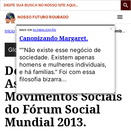
Search
for:
Pular
NOSSO FUTURO ROUBADO
para
Início
»
Publicações
MAIS EM
GLOBALIZAÇÃO
»
Globalização
»
Declaração da Assembleia dos Movimentos Sociais do Fórum Social Mundial 2013.
o
Canonizando Margaret.
conteúdo
Globalização
""Não existe esse negócio de
sociedade. Existem apenas
homens e mulheres individuais,
Declaração da
e há famílias." Foi com essa
Assembleia dos
filosofia bizarra...
Movimentos Sociais
do Fórum Social
Mundial 2013.