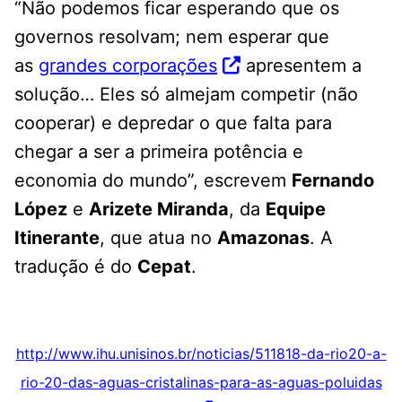
“Não podemos ficar esperando que os
governos resolvam; nem esperar que
as
grandes corporações
apresentem a
solução… Eles só almejam competir (não
cooperar) e depredar o que falta para
chegar a ser a primeira potência e
economia do mundo”, escrevem
Fernando
López
e
Arizete Miranda
, da
Equipe
Itinerante
, que atua no
Amazonas
. A
tradução é do
Cepat
.
http://www.ihu.unisinos.br/noticias/511818-da-rio20-a-
rio-20-das-aguas-cristalinas-para-as-aguas-poluidas