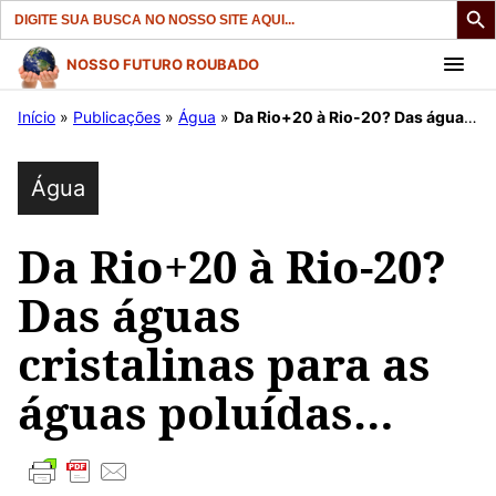
Search
for:
Pular
NOSSO FUTURO ROUBADO
para
Início
»
Publicações
»
Água
»
Da Rio+20 à Rio-20? Das águas cristalinas para as águas poluídas…
o
conteúdo
Água
Da Rio+20 à Rio-20?
Das águas
cristalinas para as
águas poluídas…