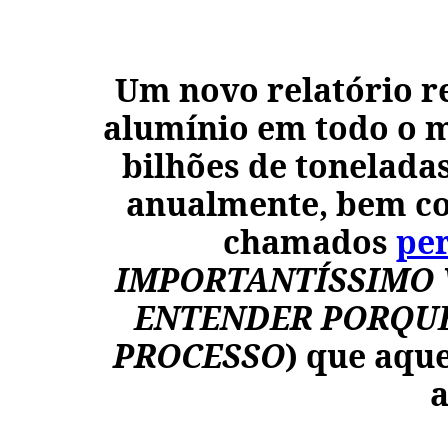
Um novo relatório r
alumínio em todo o 
bilhões de tonelada
anualmente, bem c
chamados
pe
IMPORTANTÍSSIMO V
ENTENDER PORQUE
PROCESSO
) que aqu
a