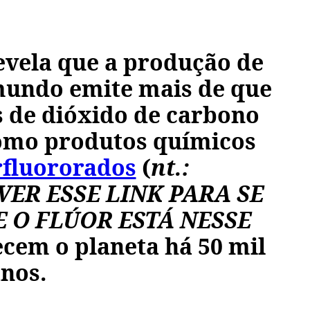
evela que a produção de
mundo emite mais de que
s de dióxido de carbono
omo produtos químicos
rfluororados
(
nt.:
ER ESSE LINK PARA SE
 O FLÚOR ESTÁ NESSE
ecem o planeta há 50 mil
nos.