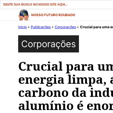
Search
for:
Pular
NOSSO FUTURO ROUBADO
para
Início
»
Publicações
»
Corporações
»
Crucial para uma econom
o
conteúdo
Corporações
Crucial para u
energia limpa, 
carbono da ind
alumínio é en