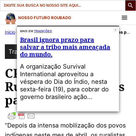
Search
for:
Pular
NOSSO FUTURO ROUBADO
para
Início
»
Publicações
MAIS EM
TRADIÇÕES
»
Tradições
»
CPI da Funai : Ruralistas pintados para a guerra.
o
Brasil ignora prazo para
conteúdo
salvar a tribo mais ameaçada
Tradições
do mundo.
A organização Survival
CPI da Funai :
International aproveitou a
véspera do Dia do Índio, nesta
Ruralistas pintados
sexta-feira (19), para cobrar do
para a guerra.
governo brasileiro ação...
“Depois da intensa mobilização dos povos
indígenas neste mes de abril, os ruralistas