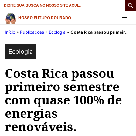
Search
for:
Pular
NOSSO FUTURO ROUBADO
para
Início
»
Publicações
»
Ecologia
»
Costa Rica passou primeiro semestre com quase 100% de energias renováveis.
o
conteúdo
Ecologia
Costa Rica passou
primeiro semestre
com quase 100% de
energias
renováveis.