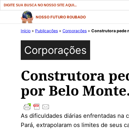
Search
for:
Pular
NOSSO FUTURO ROUBADO
para
Início
»
Publicações
»
Corporações
»
Construtora pede m
o
conteúdo
Corporações
Construtora ped
por Belo Monte
As dificuldades diárias enfrentadas na
Pará, extrapolaram os limites de seus 