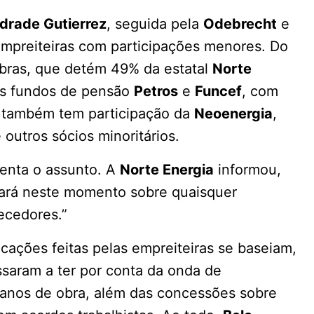
drade Gutierrez
, seguida pela
Odebrecht
e
empreiteiras com participações menores. Do
robras, que detém 49% da estatal
Norte
os fundos de pensão
Petros
e
Funcef
, com
o também tem participação da
Neoenergia
,
e outros sócios minoritários.
nta o assunto. A
Norte Energia
informou,
tará neste momento sobre quaisquer
ecedores.”
cações feitas pelas empreiteiras se baseiam,
saram a ter por conta da onda de
 anos de obra, além das concessões sobre