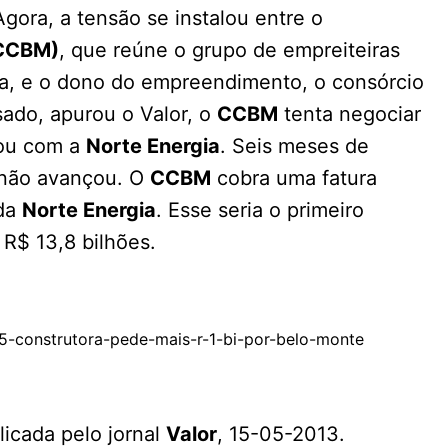
ora, a tensão se instalou entre o
(CCBM)
, que reúne o grupo de empreiteiras
na, e o dono do empreendimento, o consórcio
sado, apurou o Valor, o
CCBM
tenta negociar
nou com a
Norte Energia
. Seis meses de
 não avançou. O
CCBM
cobra uma fatura
 da
Norte Energia
. Esse seria o primeiro
 R$ 13,8 bilhões.
145-construtora-pede-mais-r-1-bi-por-belo-monte
icada pelo jornal
Valor
, 15-05-2013.