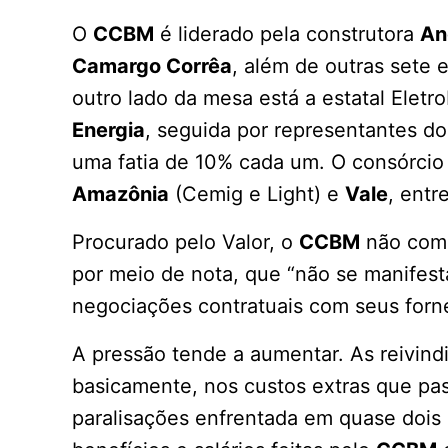
O
CCBM
é liderado pela construtora
An
Camargo Corrêa
, além de outras sete 
outro lado da mesa está a estatal Elet
Energia
, seguida por representantes d
uma fatia de 10% cada um. O consórci
Amazônia
(Cemig e Light) e
Vale
, entr
Procurado pelo Valor, o
CCBM
não come
por meio de nota, que “não se manifes
negociações contratuais com seus forn
A pressão tende a aumentar. As reivindi
basicamente, nos custos extras que pas
paralisações enfrentada em quase dois