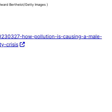
dward Berthelot/Getty Images )
20230327-how-pollution-is-causing-a-male-
ity-crisis