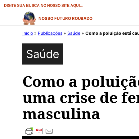
Search
for:
Pular
NOSSO FUTURO ROUBADO
para
Início
»
Publicações
»
Saúde
»
Como a poluição está cau
o
conteúdo
Saúde
Como a poluiçã
uma crise de fe
masculina