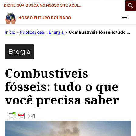
Search
for:
Pular
NOSSO FUTURO ROUBADO
para
Início
»
Publicações
»
Energia
»
Combustíveis fósseis: tudo o que você precisa saber
o
conteúdo
Energia
Combustíveis
fósseis: tudo o que
você precisa saber