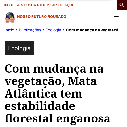
Search
for:
Pular
NOSSO FUTURO ROUBADO
para
Início
»
Publicações
»
Ecologia
»
Com mudança na vegetação, Mata Atlântica tem estabilidade florestal enganosa
o
conteúdo
Ecologia
Com mudança na
vegetação, Mata
Atlântica tem
estabilidade
florestal enganosa