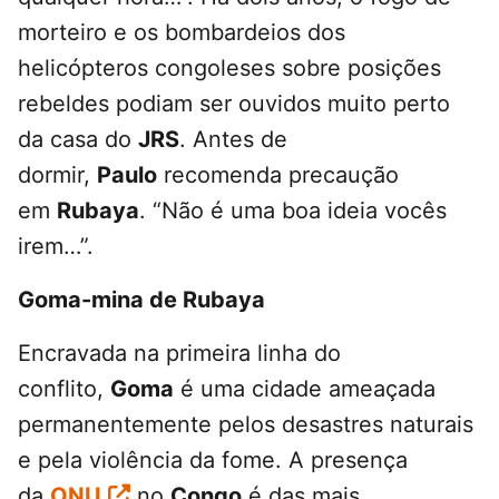
morteiro e os bombardeios dos
helicópteros congoleses sobre posições
rebeldes podiam ser ouvidos muito perto
da casa do
JRS
. Antes de
dormir,
Paulo
recomenda precaução
em
Rubaya
. “Não é uma boa ideia vocês
irem…”.
Goma-mina de Rubaya
Encravada na primeira linha do
conflito,
Goma
é uma cidade ameaçada
permanentemente pelos desastres naturais
e pela violência da fome. A presença
da
ONU
no
Congo
é das mais