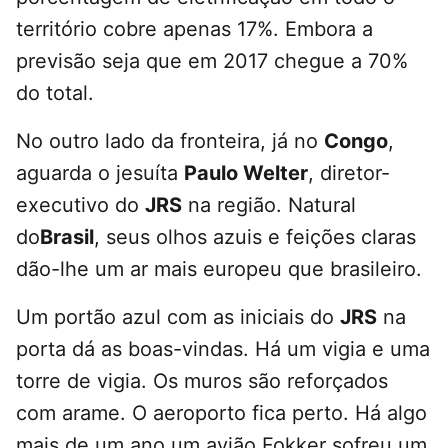
território cobre apenas 17%. Embora a
previsão seja que em 2017 chegue a 70%
do total.
No outro lado da fronteira, já no
Congo
,
aguarda o jesuíta
Paulo Welter
, diretor-
executivo do
JRS
na região. Natural
do
Brasil
, seus olhos azuis e feições claras
dão-lhe um ar mais europeu que brasileiro.
Um portão azul com as iniciais do
JRS
na
porta dá as boas-vindas. Há um vigia e uma
torre de vigia. Os muros são reforçados
com arame. O aeroporto fica perto. Há algo
mais de um ano um avião Fokker sofreu um