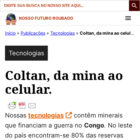
Search
for:
Pular
NOSSO FUTURO ROUBADO
para
Início
»
Publicações
»
Tecnologias
»
Coltan, da mina ao celular.
o
conteúdo
Tecnologias
Coltan, da mina ao
celular.
Nossas
tecnologias
contêm minerais
que financiam a guerra no
Congo
. No leste
do país encontram-se 80% das reservas