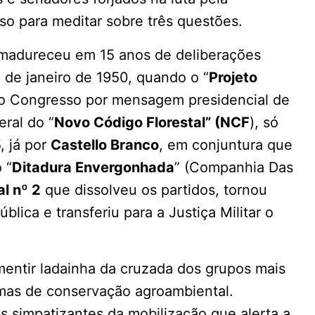
o para meditar sobre três questões.
amadureceu em 15 anos de deliberações
 de janeiro de 1950, quando o “
Projeto
ao Congresso por mensagem presidencial de
eral do “
Novo Código Florestal” (NCF
), só
, já por
Castello Branco
, em conjuntura que
 “
Ditadura Envergonhada
” (Companhia Das
al nº 2
que dissolveu os partidos, tornou
blica e transferiu para a Justiça Militar o
mentir ladainha da cruzada dos grupos mais
mas de conservação agroambiental.
 simpatizantes da mobilização que alerta a