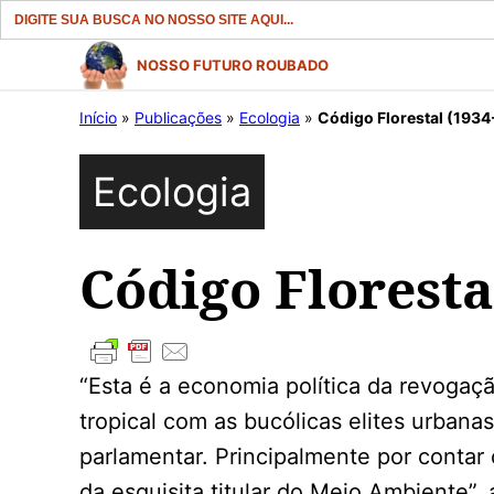
Search
for:
Pular
NOSSO FUTURO ROUBADO
para
Início
»
Publicações
»
Ecologia
»
Código Florestal (1934
o
conteúdo
Ecologia
Código Floresta
“Esta é a economia política da revogaç
tropical com as bucólicas elites urbana
parlamentar. Principalmente por conta
da esquisita titular do Meio Ambiente”,