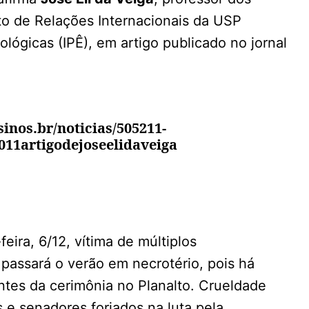
to de Relações Internacionais da USP
ológicas (IPÊ), em artigo publicado no jornal
inos.br/noticias/505211-
011artigodejoseelidaveiga
feira, 6/12, vítima de múltiplos
passará o verão em necrotério, pois há
es da cerimônia no Planalto. Crueldade
 e senadores forjados na luta pela