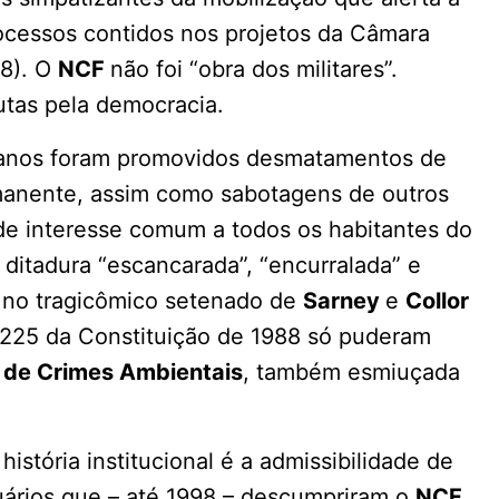
trocessos contidos nos projetos da Câmara
58). O
NCF
não foi “obra dos militares”.
utas pela democracia.
27 anos foram promovidos desmatamentos de
manente, assim como sabotagens de outros
de interesse comum a todos os habitantes do
 ditadura “escancarada”, “encurralada” e
 no tragicômico setenado de
Sarney
e
Collor
o 225 da Constituição de 1988 só puderam
i de Crimes Ambientais
, também esmiuçada
história institucional é a admissibilidade de
uários que – até 1998 – descumpriram o
NCF