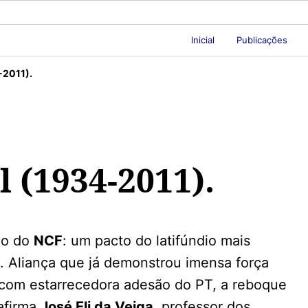
Inicial
Publicações
-2011).
l (1934-2011).
ão do
NCF
: um pacto do latifúndio mais
s. Aliança que já demonstrou imensa força
r com estarrecedora adesão do PT, a reboque
 afirma
José Eli da Veiga
, professor dos