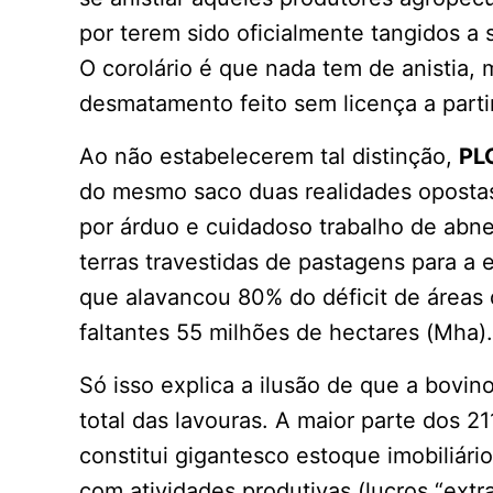
por terem sido oficialmente tangidos a 
O corolário é que nada tem de anistia, 
desmatamento feito sem licença a parti
Ao não estabelecerem tal distinção,
PL
do mesmo saco duas realidades opostas:
por árduo e cuidadoso trabalho de abn
terras travestidas de pastagens para a 
que alavancou 80% do déficit de áreas
faltantes 55 milhões de hectares (Mha).
Só isso explica a ilusão de que a bovi
total das lavouras. A maior parte dos 2
constitui gigantesco estoque imobiliár
com atividades produtivas (lucros “ext