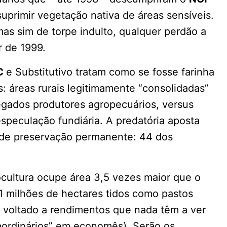
suprimir vegetação nativa de áreas sensíveis.
mas sim de torpe indulto, qualquer perdão a
r de 1999.
C
e Substitutivo tratam como se fosse farinha
 áreas rurais legitimamente “consolidadas”
egados produtores agropecuários, versus
especulação fundiária. A predatória aposta
 de preservação permanente: 44 dos
nocultura ocupe área 3,5 vezes maior que o
11 milhões de hectares tidos como pastos
io voltado a rendimentos que nada têm a ver
raordinários” em economês). Serão os