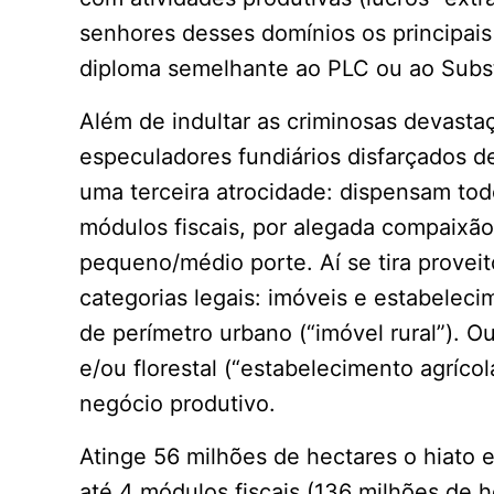
senhores desses domínios os principai
diploma semelhante ao PLC ou ao Substi
Além de indultar as criminosas devasta
especuladores fundiários disfarçados d
uma terceira atrocidade: dispensam tod
módulos fiscais, por alegada compaixã
pequeno/médio porte. Aí se tira provei
categorias legais: imóveis e estabelec
de perímetro urbano (“imóvel rural”). 
e/ou florestal (“estabelecimento agrícol
negócio produtivo.
Atinge 56 milhões de hectares o hiato e
até 4 módulos fiscais (136 milhões de h