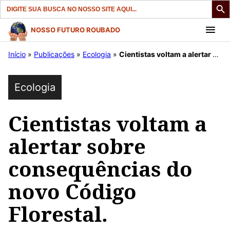
Search
for:
Pular
NOSSO FUTURO ROUBADO
para
Início
»
Publicações
»
Ecologia
»
Cientistas voltam a alertar sobre consequências do novo Código Florestal.
o
conteúdo
Ecologia
Cientistas voltam a
alertar sobre
consequências do
novo Código
Florestal.