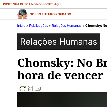
Search
for:
Pular
NOSSO FUTURO ROUBADO
para
Início
»
Publicações
»
Relações Humanas
»
Chomsky: No 
o
conteúdo
Relações Humanas
Chomsky: No Br
hora de vencer