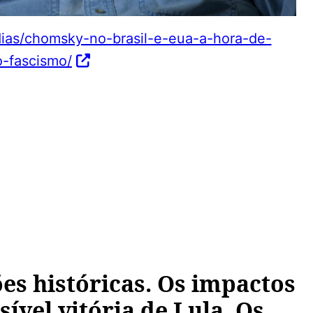
idias/chomsky-no-brasil-e-eua-a-hora-de-
o-fascismo/
es históricas. Os impactos
sível vitória de Lula. Os