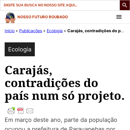
Search
for:
Pular
NOSSO FUTURO ROUBADO
para
Início
»
Publicações
»
Ecologia
»
Carajás, contradições do país num só projeto.
o
conteúdo
Ecologia
Carajás,
contradições do
país num só projeto.
Em março deste ano, parte da população
ocupou a prefeitura de Parauapebas por