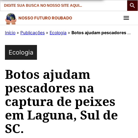
Search
for:
Pular
NOSSO FUTURO ROUBADO
para
Início
»
Publicações
»
Ecologia
»
Botos ajudam pescadores na captura de peixes em Laguna, Sul de SC.
o
conteúdo
Ecologia
Botos ajudam
pescadores na
captura de peixes
em Laguna, Sul de
SC.