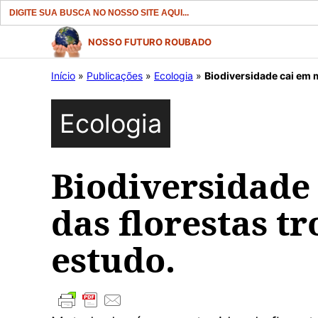
Search
for:
Pular
NOSSO FUTURO ROUBADO
para
Início
»
Publicações
»
Ecologia
»
Biodiversidade cai em m
o
conteúdo
Ecologia
Biodiversidade
das florestas tr
estudo.