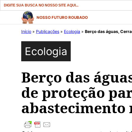
Search
for:
Pular
NOSSO FUTURO ROUBADO
para
Início
»
Publicações
»
Ecologia
»
Berço das águas, Cerra
o
conteúdo
Ecologia
Berço das águas
de proteção par
abastecimento 