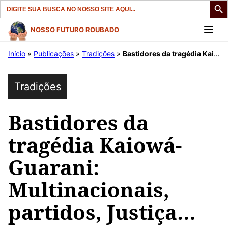
Search
for:
Pular
NOSSO FUTURO ROUBADO
para
Início
»
Publicações
»
Tradições
»
Bastidores da tragédia Kaiowá-Guarani: Multinacionais, partidos, Justiça…
o
conteúdo
Tradições
Bastidores da
tragédia Kaiowá-
Guarani:
Multinacionais,
partidos, Justiça…