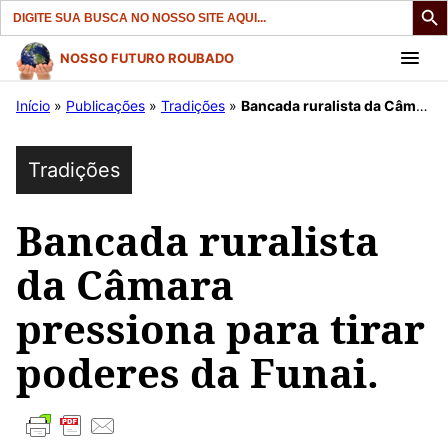
Search
for:
Pular
NOSSO FUTURO ROUBADO
para
Início
»
Publicações
»
Tradições
»
Bancada ruralista da Câmara pressiona para tirar poderes da Funai.
o
conteúdo
Tradições
Bancada ruralista
da Câmara
pressiona para tirar
poderes da Funai.