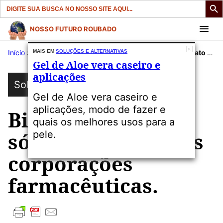
Search
for:
Pular
NOSSO FUTURO ROUBADO
para
Início
»
Publicações
MAIS EM
SOLUÇÕES E ALTERNATIVAS
»
Soluções e Alternativas
»
Bicarbonato de sódio, pesadelo das corporações farmacêuticas.
o
Gel de Aloe vera caseiro e
conteúdo
aplicações
Soluções e Alternativas
Gel de Aloe vera caseiro e
aplicações, modo de fazer e
Bicarbonato de
quais os melhores usos para a
sódio, pesadelo das
pele.
corporações
farmacêuticas.