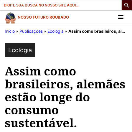
Search
for:
Pular
NOSSO FUTURO ROUBADO
para
Início
»
Publicações
»
Ecologia
»
Assim como brasileiros, alemães estão longe do consumo sustentável.
o
conteúdo
Ecologia
Assim como
brasileiros, alemães
estão longe do
consumo
sustentável.